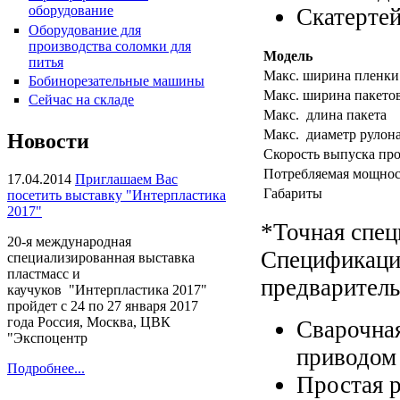
оборудование
Скатерте
Оборудование для
производства соломки для
Модель
питья
Макс. ширина пленки
Бобинорезательные машины
Макс. ширина пакето
Сейчас на складе
Пакетоделательная машина
Макс. длина пакета
HPR-34CL
Макс. диаметр рулона
Новости
Скорость выпуска пр
Потребляемая мощнос
17.04.2014
Приглашаем Вас
Габариты
посетить выставку "Интерпластика
2017"
*Точная спец
20-я международная
Спецификаци
специализированная выставка
пластмасс и
предваритель
каучуков "Интерпластика 2017"
пройдет с 24 по 27 января 2017
Плёночный экструдер KMH-
года Россия, Москва, ЦВК
Сварочная
45, KMH-55
"Экспоцентр
приводом 
Подробнее...
Простая 