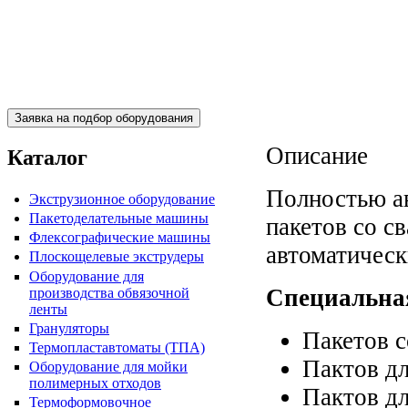
Пакетоделательная машина
BJAB+S 20x30
Описание
Каталог
Полностью ав
Экструзионное оборудование
Пакетоделательные машины
пакетов со св
Флексографические машины
автоматическ
Плоскощелевые экструдеры
Оборудование для
Пакетоделательная машина
Специальная
производства обвязочной
BJAF+S 40*2M
ленты
Грануляторы
Пакетов с
Термопластавтоматы (ТПА)
Пактов д
Оборудование для мойки
полимерных отходов
Пактов д
Термоформовочное