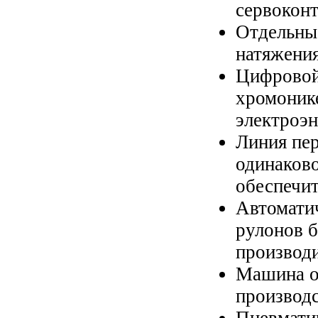
сервоконт
Отдельные
натяжения
Цифровой 
хромоник
Универсальный пленочный
электроэн
экструдер SJ-55, SJ-65
Линия пе
одинаково
обеспечи
Автомати
рулонов б
производи
Машина о
Гранулятор XY-A-90
производс
Пневмати