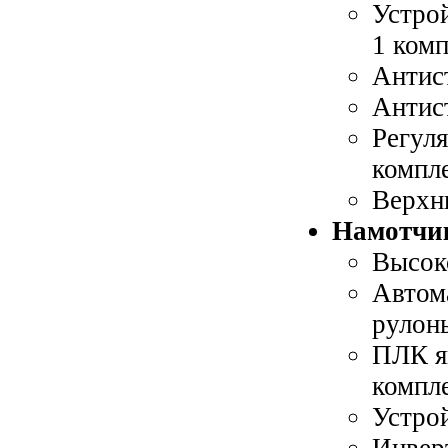
машина LY-4080
Устро
1 ком
Антис
Антист
Регуля
компл
Верхни
Намотчи
Высок
Автом
рулоны
ПЛК яп
компл
Устро
Инверт