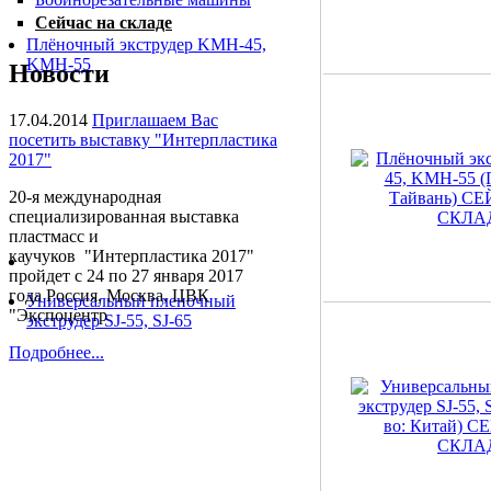
Сейчас на складе
Плёночный экструдер KMH-45,
KMH-55
Новости
17.04.2014
Приглашаем Вас
посетить выставку "Интерпластика
2017"
20-я международная
специализированная выставка
пластмасс и
каучуков "Интерпластика 2017"
пройдет с 24 по 27 января 2017
года Россия, Москва, ЦВК
Универсальный пленочный
"Экспоцентр
экструдер SJ-55, SJ-65
Подробнее...