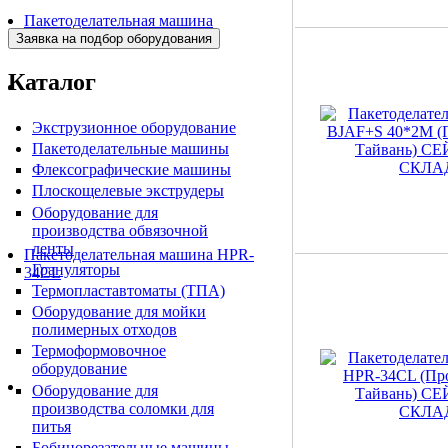
Пакетоделательная машина
BJAF+S 40*2M
Каталог
Экструзионное оборудование
Пакетоделательные машины
Флексографические машины
Плоскощелевые экструдеры
Оборудование для
производства обвязочной
ленты
Пакетоделательная машина HPR-
Грануляторы
34CL
Термопластавтоматы (ТПА)
Оборудование для мойки
полимерных отходов
Термоформовочное
оборудование
Оборудование для
производства соломки для
питья
Бобинорезательные машины