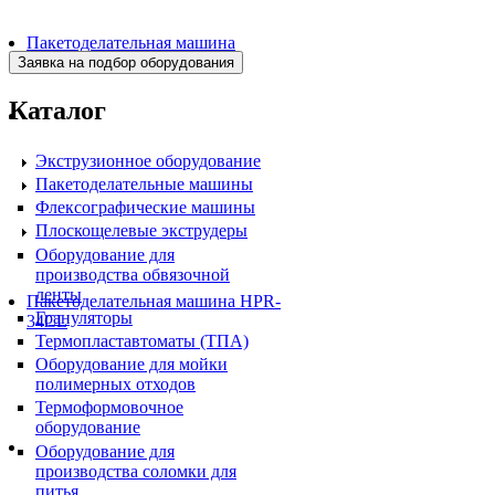
Пакетоделательная машина
BJAF+S 40*2M
Каталог
Экструзионное оборудование
Пакетоделательные машины
Флексографические машины
Плоскощелевые экструдеры
Оборудование для
производства обвязочной
ленты
Пакетоделательная машина HPR-
Грануляторы
34CL
Термопластавтоматы (ТПА)
Оборудование для мойки
полимерных отходов
Термоформовочное
оборудование
Оборудование для
производства соломки для
питья