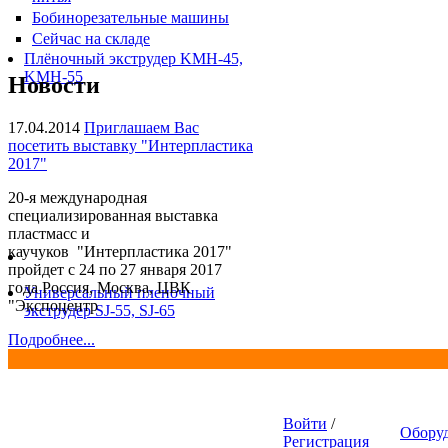
Бобинорезательные машины
Сейчас на складе
Плёночный экструдер KMH-45,
KMH-55
Новости
17.04.2014
Приглашаем Вас
посетить выставку "Интерпластика
2017"
20-я международная
специализированная выставка
пластмасс и
каучуков "Интерпластика 2017"
пройдет с 24 по 27 января 2017
года Россия, Москва, ЦВК
Универсальный пленочный
"Экспоцентр
экструдер SJ-55, SJ-65
Подробнее...
Войти
/
Обору
Регистрация