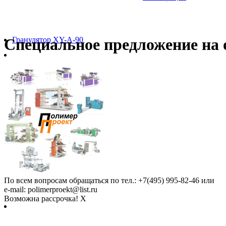
Гранулятор XY-A-90
Специальное предложение на о
Флексографская машина
ярусного типа
По всем вопросам обращаться по тел.: +7(495) 995-82-46 или
e-mail: polimerproekt@list.ru
Возможна рассрочка!
X