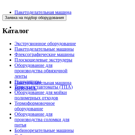
Пакетоделательная машина
BJAF+S 40*2M
Каталог
Экструзионное оборудование
Пакетоделательные машины
Флексографические машины
Плоскощелевые экструдеры
Оборудование для
производства обвязочной
ленты
Грануляторы
Пакетоделательная машина
Термопластавтоматы (ТПА)
HPR-34CL
Оборудование для мойки
полимерных отходов
Термоформовочное
оборудование
Оборудование для
производства соломки для
питья
Бобинорезательные машины