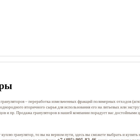
оры
грануляторов – переработка измельченных фракций полимерных отходов (агломе
 однородного вторичного сырья для использования его на литьевых или экст
дов и пр. Продажа грануляторов в нашей компании порадует вас достойными 
у куплю гранулятор, то вы на верном пути, здесь вы сможете выбрать и купить
+7 (495) 995-82-46