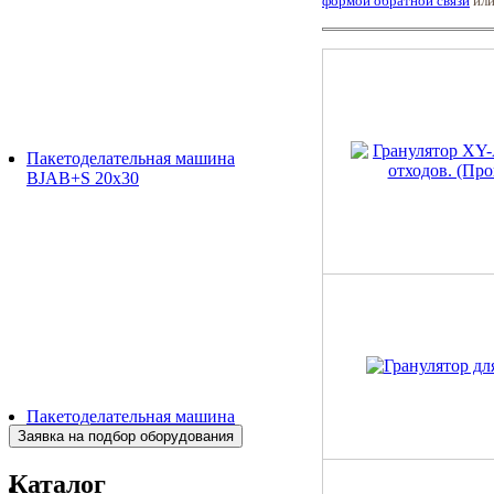
формой обратной связи
или
Пакетоделательная машина
BJAB+S 20x30
Пакетоделательная машина
BJAF+S 40*2M
Каталог