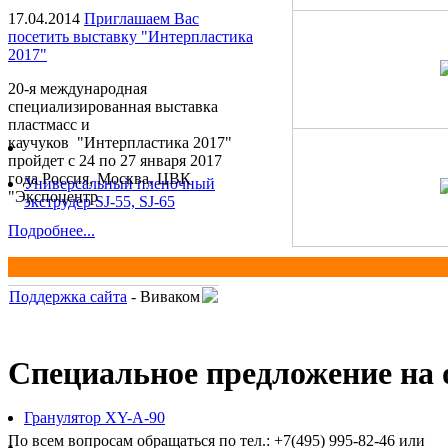
17.04.2014
Приглашаем Вас
посетить выставку "Интерпластика
2017"
20-я международная
специализированная выставка
пластмасс и
каучуков "Интерпластика 2017"
пройдет с 24 по 27 января 2017
года Россия, Москва, ЦВК
Универсальный пленочный
"Экспоцентр
экструдер SJ-55, SJ-65
Подробнее...
Поддержка сайта
- Виваком
Специальное предложение на о
Гранулятор XY-A-90
По всем вопросам обращаться по тел.: +7(495) 995-82-46 или