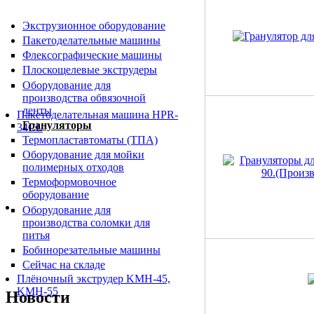
Экструзионное оборудование
Пакетоделательные машины
Флексографические машины
Плоскощелевые экструдеры
Оборудование для
производства обвязочной
ленты
Пакетоделательная машина HPR-
Грануляторы
34CL
Термопластавтоматы (ТПА)
Оборудование для мойки
полимерных отходов
Термоформовочное
оборудование
Оборудование для
производства соломки для
питья
Бобинорезательные машины
Сейчас на складе
Плёночный экструдер KMH-45,
KMH-55
Новости