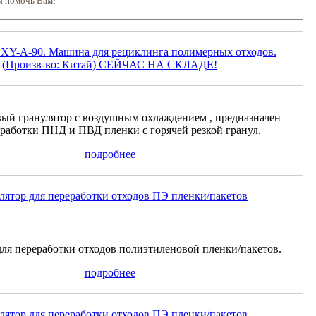
ы помочь Вам!
 XY-A-90. Машина для рециклинга полимерных отходов.
(Произв-во: Китай) СЕЙЧАС НА СКЛАДЕ!
й гранулятор с воздушным охлаждением , предназначен
еработки ПНД и ПВД пленки с горячей резкой гранул.
подробнее
лятор для переработки отходов ПЭ пленки/пакетов
для переработки отходов полиэтиленовой пленки/пакетов.
подробнее
лятор для переработки отходов ПЭ пленки/пакетов