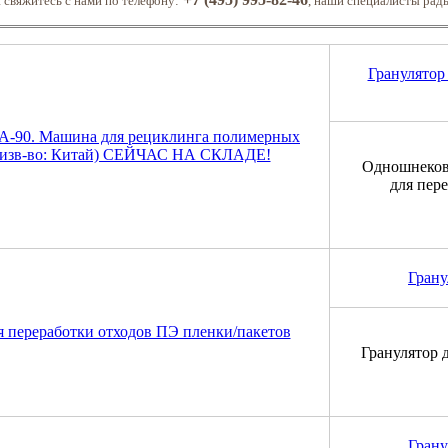
 свяжитесь с нами по телефону:
, наши специалисты рад
Гранулятор
Одношнековы
для пер
Грану
Гранулятор 
Грану