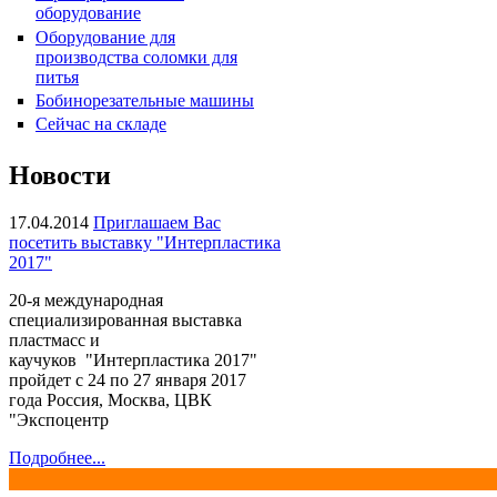
оборудование
Оборудование для
производства соломки для
питья
Бобинорезательные машины
Сейчас на складе
Пакетоделательная машина
HPR-34CL
Новости
17.04.2014
Приглашаем Вас
посетить выставку "Интерпластика
2017"
20-я международная
специализированная выставка
пластмасс и
каучуков "Интерпластика 2017"
пройдет с 24 по 27 января 2017
Плёночный экструдер KMH-
года Россия, Москва, ЦВК
45, KMH-55
"Экспоцентр
Подробнее...