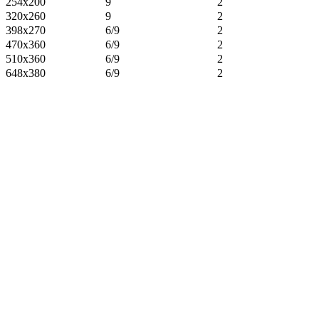
254х200
9
2
320х260
9
2
398х270
6/9
2
470х360
6/9
2
510х360
6/9
2
648х380
6/9
2