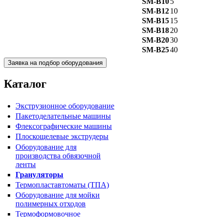
SM-B10
5
SM-B12
10
SM-B15
15
SM-B18
20
Пакетоделательная машина
SM-B20
30
BJAB+S 20x30
SM-B25
40
Каталог
Экструзионное оборудование
Пакетоделательные машины
Флексографические машины
Плоскощелевые экструдеры
Оборудование для
Пакетоделательная машина
производства обвязочной
BJAF+S 40*2M
ленты
Грануляторы
Термопластавтоматы (ТПА)
Оборудование для мойки
полимерных отходов
Термоформовочное