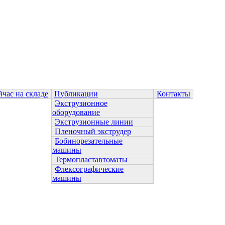
йчас на складе
Публикации
Контакты
Экструзионное
оборудование
Экструзионные линии
Пленочный экструдер
Бобинорезательные
машины
Термопластавтоматы
Флексографические
машины