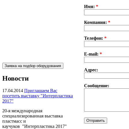
Имя:
*
Компания:
*
Телефон:
*
Пакетоделательная машина
E-mail:
*
BJAB+S 20x30
Адрес:
Новости
Сообщение:
17.04.2014
Приглашаем Вас
посетить выставку "Интерпластика
2017"
20-я международная
специализированная выставка
Пакетоделательная машина
пластмасс и
BJAF+S 40*2M
каучуков "Интерпластика 2017"