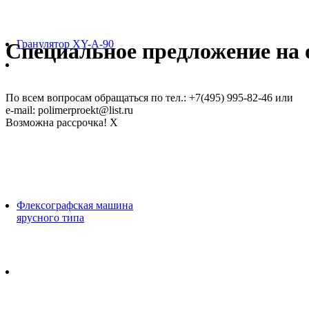
Гранулятор XY-A-90
Специальное предложение на о
По всем вопросам обращаться по тел.: +7(495) 995-82-46 или
e-mail: polimerproekt@list.ru
Возможна рассрочка!
X
Флексографская машина
ярусного типа