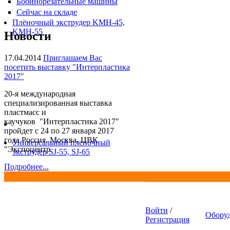
Бобинорезательные машины
Сейчас на складе
Плёночный экструдер KMH-45,
KMH-55
Новости
17.04.2014
Приглашаем Вас
посетить выставку "Интерпластика
2017"
20-я международная
специализированная выставка
пластмасс и
каучуков "Интерпластика 2017"
пройдет с 24 по 27 января 2017
года Россия, Москва, ЦВК
Универсальный пленочный
"Экспоцентр
экструдер SJ-55, SJ-65
Подробнее...
Войти
/
Обору
Регистрация