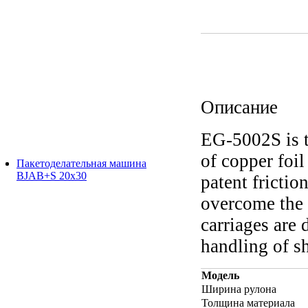
Описание
EG-5002S is t
of copper foi
Пакетоделательная машина
BJAB+S 20x30
patent frictio
overcome the 
carriages are
handling of sh
Модель
Ширина рулона
Толщина материала