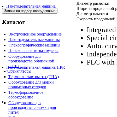
Диаметр размотки
Пакетоделательная машина
Ширина продольной р
BJAF+S 40*2M
Диаметр намотки
Скорость продольной 
Каталог
Integrate
Экструзионное оборудование
Special cir
Пакетоделательные машины
Auto. curv
Флексографические машины
Плоскощелевые экструдеры
Independe
Оборудование для
PLC with 
производства обвязочной
ленты
Пакетоделательная машина HPR-
Грануляторы
34CL
Термопластавтоматы (ТПА)
Оборудование для мойки
полимерных отходов
Термоформовочное
оборудование
Оборудование для
производства соломки для
питья