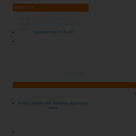
Новости
17.04.2014
Приглашаем Вас
посетить выставку "Интерпластика
2017"
Гранулятор XY-A-90
20-я международная
специализированная выставка
пластмасс и
каучуков "Интерпластика 2017"
пройдет с 24 по 27 января 2017
года Россия, Москва, ЦВК
"Экспоцентр
Подробнее...
Флексографская машина ярусного
типа