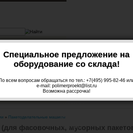
Телефон:
+7 (495) 995-82-46
Специальное предложение на
оборудование со склада!
Обратная связь
Вы можете приобрести
По всем вопросам обращаться по тел.: +7(495) 995-82-46 ил
оборудование в лизинг!
e-mail: polimerproekt@list.ru
Возможна рассрочка!
О компании
Оборудование
Сейчас на складе
ии
»
Пакетоделательные машины
Публикации
 (для фасовочных, мусорных пакето
Контакты