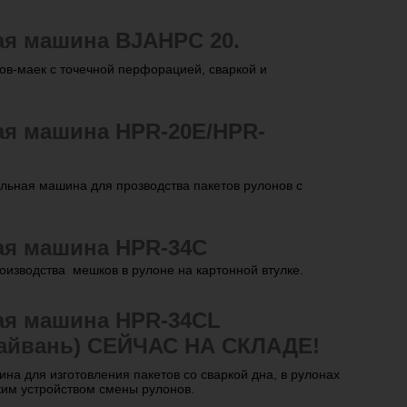
ая машина BJAHPC 20.
ов-маек с точечной перфорацией, сваркой и
ая машина HPR-20E/HPR-
льная машина для прозводства пакетов рулонов с
ая машина HPR-34C
оизводства мешков в рулоне на картонной втулке.
ая машина HPR-34CL
Тайвань) СЕЙЧАС НА СКЛАДЕ!
а для изготовления пакетов со сваркой дна, в рулонах
ким устройством смены рулонов.