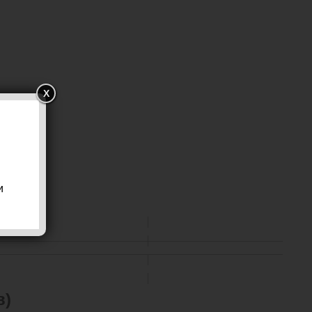
X
и
в)