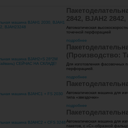
Пакетоделательн
2842, BJAH2 2842
Автоматическая высокоскорост
точечной перфорацией
подробнее
Пакетоделательн
(Производство: 
Для изготовления фасовочных па
перфорацией.
подробнее
Пакетоделательн
Автоматическая машина для изг
типа «звездочки»
подробнее
Пакетоделательн
Автоматическая машина для изг
пакетов, с «С»-образной фальц