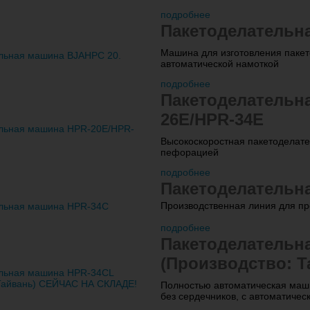
подробнее
Пакетоделательн
Машина для изготовления пакет
автоматической намоткой
подробнее
Пакетоделательн
26E/HPR-34E
Высокоскоростная пакетоделате
пефорацией
подробнее
Пакетоделательн
Производственная линия для пр
подробнее
Пакетоделательн
(Производство: 
Полностью автоматическая машин
без сердечников, с автоматичес