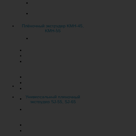
С клеевой ручкой
(подклеенной, усиленной)
Трехшовные пакеты и
пакеты типа «дой-пак»
(DoyPack) (для упаковки
Плёночный экструдер KMH-45,
кетчупа, майонеза,
KMH-55
колбасной нарезки)
Периферийное
оборудование
Флексографические машины
Плоскощелевые экструдеры
Оборудование для
производства обвязочной
ленты
Грануляторы
Термопластавтоматы (ТПА)
Оборудование для мойки
полимерных отходов
Универсальный пленочный
Термоформовочное
экструдер SJ-55, SJ-65
оборудование
Оборудование для
производства соломки для
питья
Бобинорезательные машины
Сейчас на складе