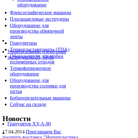
оборудование
Флексографические машины
Плоскощелевые экструдеры
Оборудование для
производства обвязочной
ленты
Грануляторы
Термопластавтоматы (ТПА)
Универсальный пленочный
Оборудование для мойки
экструдер SJ-55, SJ-65
полимерных отходов
Термоформовочное
оборудование
Оборудование для
производства соломки для
питья
Бобинорезательные машины
Сейчас на складе
Новости
Гранулятор XY-A-90
17.04.2014
Приглашаем Вас
посетить выставку "Интерпластика