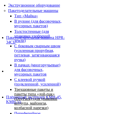
Экструзионное оборудование
Пакетоделательные машины
Тип «Майка»
В рулоне (для фасовочных,
мусорных пакетов)
Толстостенные (для
упаковки удобрений,
Пакетоделательная машина HPR-
земли)
34CL
С боковым сварным швом
(усиленная прорубная,
петлевая, затягивающаяся
ручка)
В пачках (многоручьевые)
для фасовочных,
мусорных пакетов
С клеевой ручкой
(подклеенной, усиленной)
Трехшовные пакеты и
пакеты типа «дой-пак»
Плёночный экструдер KMH-45,
(DoyPack) (для упаковки
KMH-55
кетчупа, майонеза,
колбасной нарезки)
Периферийное