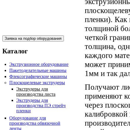
экструзионны
плоскощелеву
пленки). Как
Пакетоделательная машина
толщиной бол
BJAB+S 20x30
четкой грани
толщина, одн
Каталог
каждого мате
может приним
Экструзионное оборудование
Пакетоделательные машины
1мм и так дал
Флексографические машины
Плоскощелевые экструдеры
Получают ли
Экструдеры для
Пакетоделательная машина
производства листа
применяют к
BJAF+S 40*2M
Экструдеры для
через плоско
производства ПЭ стрейч
пленки
калибровкой 
Оборудование для
производител
производства обвязочной
ленты