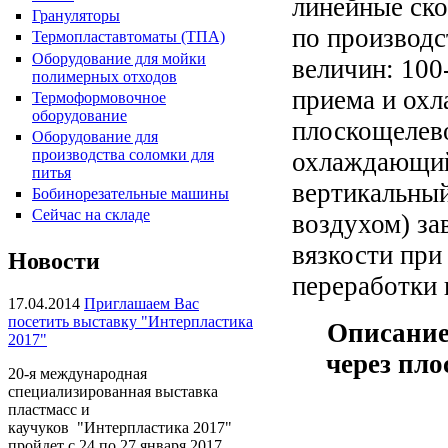
линейные ско
Грануляторы
по производс
Термопластавтоматы (ТПА)
Оборудование для мойки
величин: 100
полимерных отходов
приема и охл
Термоформовочное
оборудование
Пакетоделательная машина
плоскощелево
HPR-34CL
Оборудование для
производства соломки для
охлаждающий 
питья
вертикальный
Бобинорезательные машины
Сейчас на складе
воздухом) за
вязкости при
Новости
переработки 
17.04.2014
Приглашаем Вас
посетить выставку "Интерпластика
Описание
2017"
через пл
Плёночный экструдер KMH-
20-я международная
45, KMH-55
специализированная выставка
пластмасс и
каучуков "Интерпластика 2017"
пройдет с 24 по 27 января 2017