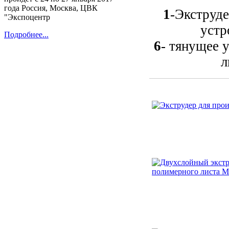
года Россия, Москва, ЦВК
1
-Экструд
"Экспоцентр
устр
Подробнее...
6
- тянущее 
л
Универсальный пленочный
экструдер SJ-55, SJ-65
Гранулятор XY-A-90